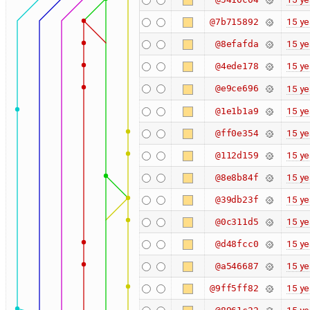
15 ye
@7b715892
15 ye
@8efafda
15 ye
@4ede178
@e9ce696
15 ye
15 ye
@1e1b1a9
15 ye
@ff0e354
15 ye
@112d159
15 ye
@8e8b84f
15 ye
@39db23f
15 ye
@0c311d5
15 ye
@d48fcc0
15 ye
@a546687
15 ye
@9ff5ff82