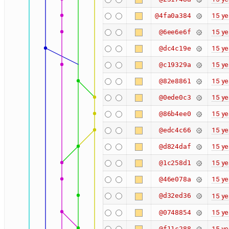
15 ye
@4fa0a384
15 ye
@6ee6e6f
15 ye
@dc4c19e
15 ye
@c19329a
15 ye
@82e8861
15 ye
@0ede0c3
15 ye
@86b4ee0
15 ye
@edc4c66
15 ye
@d824daf
15 ye
@1c258d1
15 ye
@46e078a
@d32ed36
15 ye
15 ye
@0748854
15 ye
@f11c288