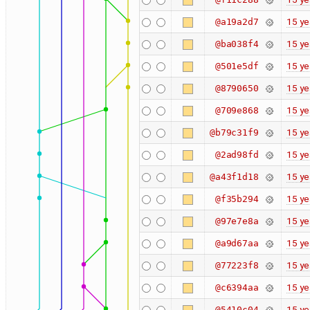
15 ye
@a19a2d7
15 ye
@ba038f4
15 ye
@501e5df
15 ye
@8790650
15 ye
@709e868
15 ye
@b79c31f9
15 ye
@2ad98fd
15 ye
@a43f1d18
15 ye
@f35b294
15 ye
@97e7e8a
15 ye
@a9d67aa
15 ye
@77223f8
15 ye
@c6394aa
15 ye
@5410c04