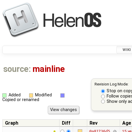
WIKI
source:
mainline
Revision Log Mode:
Stop on cop
Added
Modified
Follow copie
Copied or renamed
Show only ad
Graph
Diff
Rev
Age
15 ye
@a81736d5