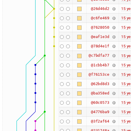
15 ye
@26d46d2
15 ye
@c6fe469
15 ye
@7628050
15 ye
@eaf1e3d
15 ye
@78d4e1f
@c7bdfa77
15 ye
15 ye
@1cbb4b7
15 ye
@f76153ce
15 ye
@62bd8d3
15 ye
@ba358ed
15 ye
@60c0573
15 ye
@4776ba9
15 ye
@3f2af64
15 ye
@231748a