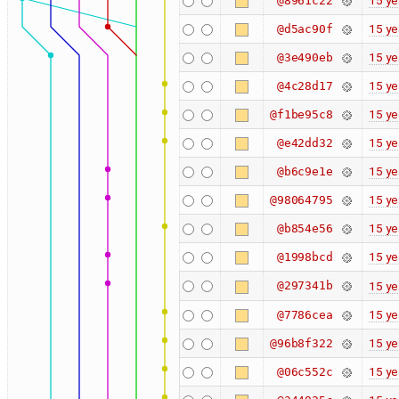
15 ye
@8961c22
15 ye
@d5ac90f
15 ye
@3e490eb
15 ye
@4c28d17
15 ye
@f1be95c8
15 ye
@e42dd32
15 ye
@b6c9e1e
15 ye
@98064795
15 ye
@b854e56
15 ye
@1998bcd
@297341b
15 ye
15 ye
@7786cea
15 ye
@96b8f322
15 ye
@06c552c