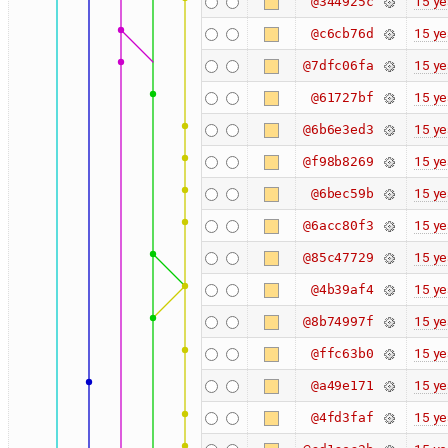
15 ye
@344925c
15 ye
@c6cb76d
15 ye
@7dfc06fa
15 ye
@61727bf
15 ye
@6b6e3ed3
15 ye
@f98b8269
15 ye
@6bec59b
15 ye
@6acc80f3
15 ye
@85c47729
15 ye
@4b39af4
15 ye
@8b74997f
15 ye
@ffc63b0
15 ye
@a49e171
15 ye
@4fd3faf