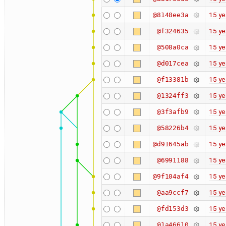
15 ye
@8148ee3a
15 ye
@f324635
15 ye
@508a0ca
15 ye
@d017cea
15 ye
@f13381b
15 ye
@1324ff3
15 ye
@3f3afb9
15 ye
@58226b4
15 ye
@d91645ab
15 ye
@6991188
15 ye
@9f104af4
15 ye
@aa9ccf7
15 ye
@fd153d3
15 ye
@1a46610