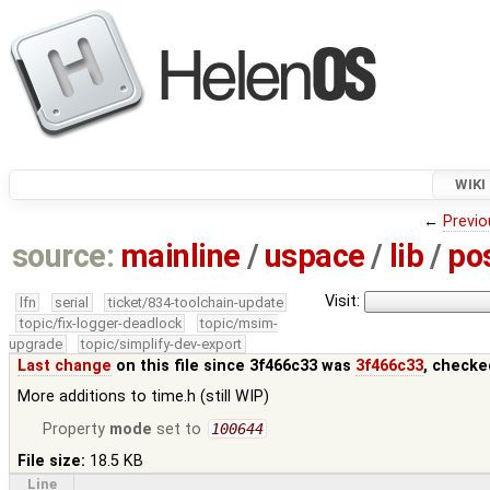
WIKI
←
Previo
source:
mainline
/
uspace
/
lib
/
po
Visit:
lfn
serial
ticket/834-toolchain-update
topic/fix-logger-deadlock
topic/msim-
upgrade
topic/simplify-dev-export
Last change
on this file since 3f466c33 was
3f466c33
, checke
More additions to time.h (still WIP)
Property
mode
set to
100644
File size:
18.5 KB
Line