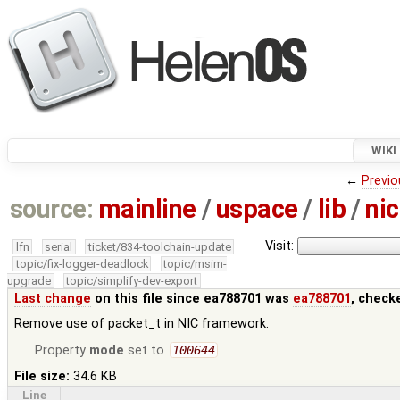
WIKI
←
Previo
source:
mainline
/
uspace
/
lib
/
nic
Visit:
lfn
serial
ticket/834-toolchain-update
topic/fix-logger-deadlock
topic/msim-
upgrade
topic/simplify-dev-export
Last change
on this file since ea788701 was
ea788701
, check
Remove use of packet_t in NIC framework.
Property
mode
set to
100644
File size:
34.6 KB
Line