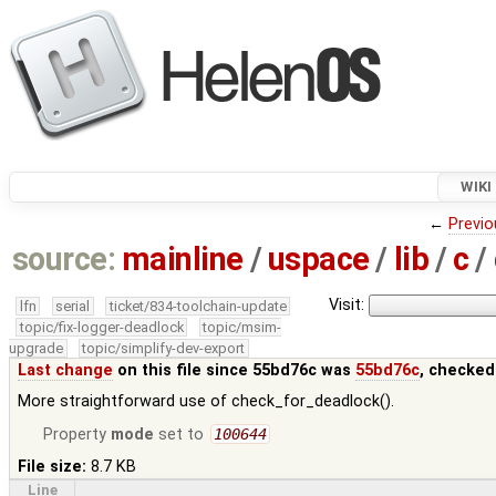
WIKI
←
Previo
source:
mainline
/
uspace
/
lib
/
c
/
Visit:
lfn
serial
ticket/834-toolchain-update
topic/fix-logger-deadlock
topic/msim-
upgrade
topic/simplify-dev-export
Last change
on this file since 55bd76c was
55bd76c
, checked
More straightforward use of check_for_deadlock().
Property
mode
set to
100644
File size:
8.7 KB
Line