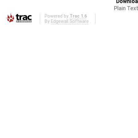
Download
Plain Tex
Powered by
Trac 1.6
By
Edgewall Software
.