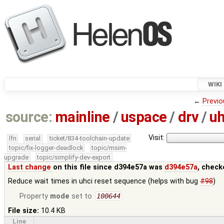
WIKI
←
Previo
source:
mainline
/
uspace
/
drv
/
uh
Visit:
lfn
serial
ticket/834-toolchain-update
topic/fix-logger-deadlock
topic/msim-
upgrade
topic/simplify-dev-export
Last change
on this file since d394e57a was
d394e57a
, check
Reduce wait times in uhci reset sequence (helps with bug
#98
)
Property
mode
set to
100644
File size:
10.4 KB
Line