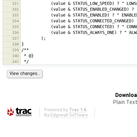
331
332
333
334
335
336
337
338
339
340
341
Download
Plain Tex
Powered by
Trac 1.6
By
Edgewall Software
.