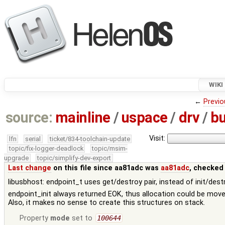
WIKI
←
Previo
source:
mainline
/
uspace
/
drv
/
b
Visit:
lfn
serial
ticket/834-toolchain-update
topic/fix-logger-deadlock
topic/msim-
upgrade
topic/simplify-dev-export
Last change
on this file since aa81adc was
aa81adc
, checked
libusbhost: endpoint_t uses get/destroy pair, instead of init/dest
endpoint_init always returned EOK, thus allocation could be move
Also, it makes no sense to create this structures on stack.
Property
mode
set to
100644