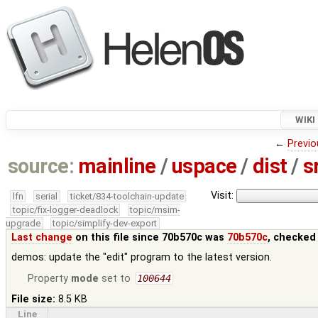
WIKI
←
Previo
source:
mainline
/
uspace
/
dist
/
s
Visit:
lfn
serial
ticket/834-toolchain-update
topic/fix-logger-deadlock
topic/msim-
upgrade
topic/simplify-dev-export
Last change
on this file since 70b570c was
70b570c
, checked
demos: update the "edit" program to the latest version.
Property
mode
set to
100644
File size:
8.5 KB
Line