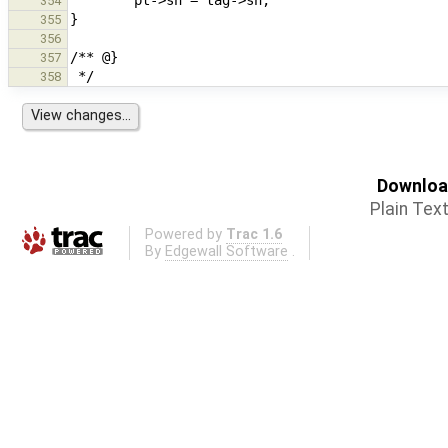
354
355
356
357
358
Download
Plain Tex
Powered by
Trac 1.6
By
Edgewall Software
.