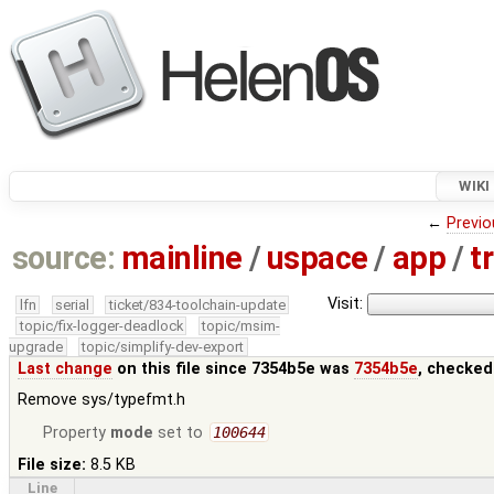
WIKI
←
Previo
source:
mainline
/
uspace
/
app
/
t
Visit:
lfn
serial
ticket/834-toolchain-update
topic/fix-logger-deadlock
topic/msim-
upgrade
topic/simplify-dev-export
Last change
on this file since 7354b5e was
7354b5e
, checked
Remove sys/typefmt.h
Property
mode
set to
100644
File size:
8.5 KB
Line