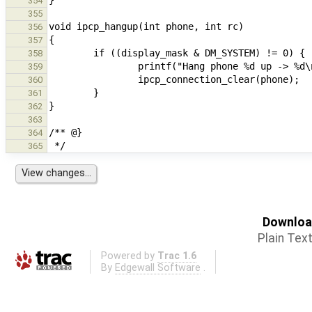
354
355
356
357
358
359
360
361
362
363
364
365
Download
Plain Tex
Powered by
Trac 1.6
By
Edgewall Software
.