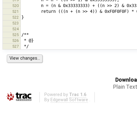
520
521
522
523
524
525
526
527
Download
Plain Tex
Powered by
Trac 1.6
By
Edgewall Software
.