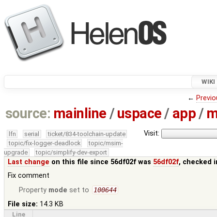
WIKI
←
Previo
source:
mainline
/
uspace
/
app
/
m
Visit:
lfn
serial
ticket/834-toolchain-update
topic/fix-logger-deadlock
topic/msim-
upgrade
topic/simplify-dev-export
Last change
on this file since 56df02f was
56df02f
, checked 
Fix comment
Property
mode
set to
100644
File size:
14.3 KB
Line