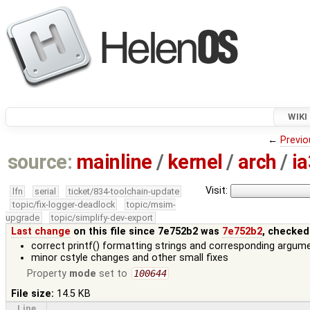
WIKI
←
Previo
source:
mainline
/
kernel
/
arch
/
i
Visit:
lfn
serial
ticket/834-toolchain-update
topic/fix-logger-deadlock
topic/msim-
upgrade
topic/simplify-dev-export
Last change
on this file since 7e752b2 was
7e752b2
, checked
correct printf() formatting strings and corresponding argum
minor cstyle changes and other small fixes
Property
mode
set to
100644
File size:
14.5 KB
Line