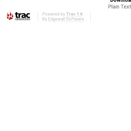
Plain Tex
Powered by
Trac 1.6
By
Edgewall Software
.